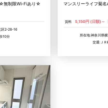
無制限Wi-Fiあり☆
マンスリーライフ菊名A
5,150円 (日額)～
賃料
区2-28-16
所在地:神奈川県横
歩10分
交通:ＪＲ