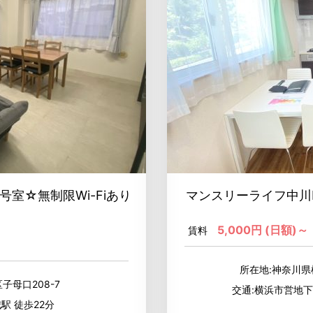
号室☆無制限Wi-Fiあり
マンスリーライフ中川L
5,000円 (日額)～
賃料
所在地:神奈川県
子母口208-7
交通:横浜市営地下
駅 徒歩22分