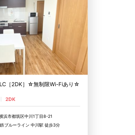
C［2DK］☆無制限Wi-Fiあり☆
2DK
横浜市都筑区中川1丁目8-21
鉄ブルーライン 中川駅 徒歩3分