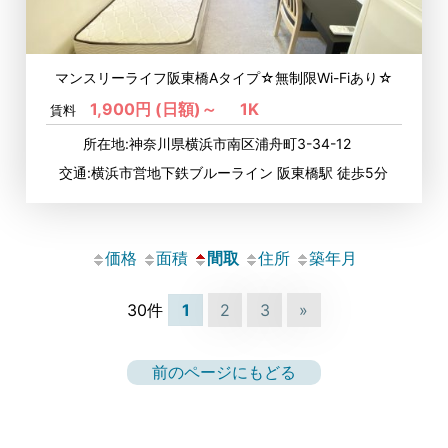
マンスリーライフ阪東橋Aタイプ☆無制限Wi-Fiあり☆
1,900円 (日額)～
1K
賃料
所在地:神奈川県横浜市南区浦舟町3-34-12
交通:横浜市営地下鉄ブルーライン 阪東橋駅 徒歩5分
価格
面積
間取
住所
築年月
30件
1
2
3
»
前のページにもどる