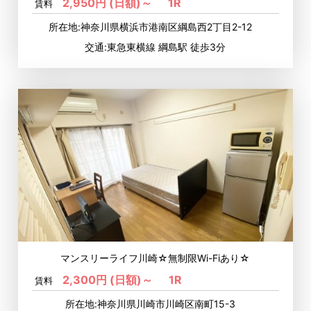
2,950円 (日額)～
1R
賃料
所在地:神奈川県横浜市港南区綱島西2丁目2-12
交通:東急東横線 綱島駅 徒歩3分
マンスリーライフ川崎☆無制限Wi-Fiあり☆
2,300円 (日額)～
1R
賃料
所在地:神奈川県川崎市川崎区南町15-3