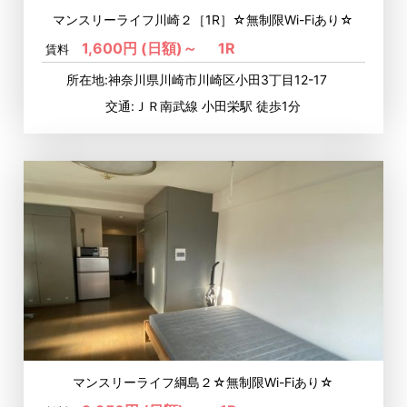
マンスリーライフ川崎２［1R］☆無制限Wi-Fiあり☆
1,600円 (日額)～
1R
賃料
所在地:神奈川県川崎市川崎区小田3丁目12-17
交通:ＪＲ南武線 小田栄駅 徒歩1分
マンスリーライフ綱島２☆無制限Wi-Fiあり☆