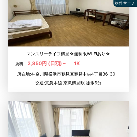
物件サーチ
マンスリーライフ鶴見☆無制限Wi-Fiあり☆
2,850円 (日額)～
1K
賃料
所在地:神奈川県横浜市鶴見区鶴見中央4丁目36-30
交通:京急本線 京急鶴見駅 徒歩6分