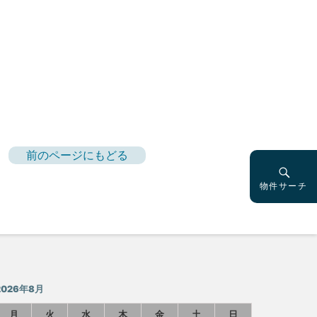
前のページにもどる
物件サーチ
2026年8月
月
火
水
木
金
土
日