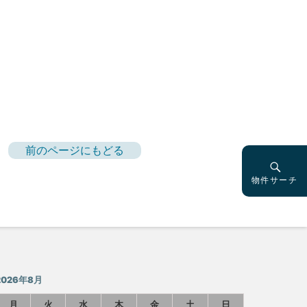
前のページにもどる
物件サーチ
2026年8月
月
火
水
木
金
土
日