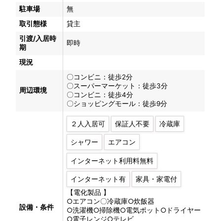
駐車場
無
取引態様
貸主
引渡/入居時
即時
期
現況
〇コンビニ：徒歩2分
〇スーパーマーケット：徒歩3分
周辺環境
〇コンビニ：徒歩4分
〇ショッピングモール：徒歩9分
２人入居可
保証人不要
冷蔵庫
シャワー
エアコン
インターネット利用料無料
インターネット有
家具・家電付
【電化製品 】
○エアコン〇冷蔵庫○炊飯器
設備・条件
○洗濯機○掃除機○電気ポット○ドライヤー
○電子レンジ○テレビ