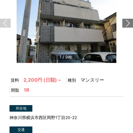
1
/
9
2,200円 (日額)～
マンスリー
賃料
種別
1R
間取
所在地
神奈川県横浜市西区岡野1丁目20-22
交通