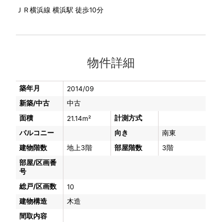
ＪＲ横浜線 横浜駅 徒歩10分
物件詳細
築年月
2014/09
新築/中古
中古
面積
計測方式
21.14m²
バルコニー
向き
南東
建物階数
地上3階
部屋階数
3階
部屋/区画番
号
総戸/区画数
10
建物構造
木造
間取内容