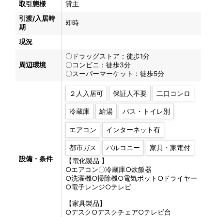
取引態様
貸主
引渡/入居時
即時
期
現況
〇ドラッグストア：徒歩1分
周辺環境
〇コンビニ：徒歩3分
〇スーパーマーケット：徒歩5分
２人入居可
保証人不要
二口コンロ
冷蔵庫
給湯
バス・トイレ別
エアコン
インターネット有
都市ガス
バルコニー
家具・家電付
設備・条件
【電化製品 】
○エアコン〇冷蔵庫○炊飯器
○洗濯機○掃除機○電気ポット○ドライヤー
○電子レンジ○テレビ
【家具製品】
○デスク○デスクチェア○テレビ台