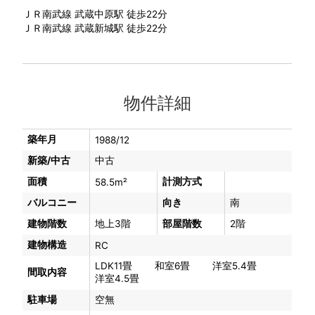
ＪＲ南武線 武蔵中原駅 徒歩22分
ＪＲ南武線 武蔵新城駅 徒歩22分
物件詳細
築年月
1988/12
新築/中古
中古
面積
計測方式
58.5m²
バルコニー
向き
南
建物階数
地上3階
部屋階数
2階
建物構造
RC
LDK11畳 和室6畳 洋室5.4畳
間取内容
洋室4.5畳
駐車場
空無