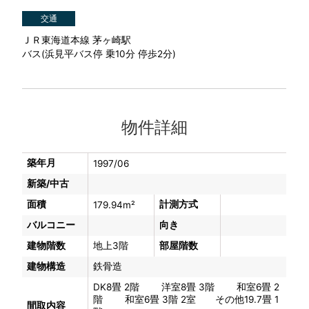
交通
ＪＲ東海道本線 茅ヶ崎駅
バス(浜見平バス停 乗10分 停歩2分)
物件詳細
築年月
1997/06
新築/中古
面積
計測方式
179.94m²
バルコニー
向き
建物階数
地上3階
部屋階数
建物構造
鉄骨造
DK8畳 2階 洋室8畳 3階 和室6畳 2
階 和室6畳 3階 2室 その他19.7畳 1
間取内容