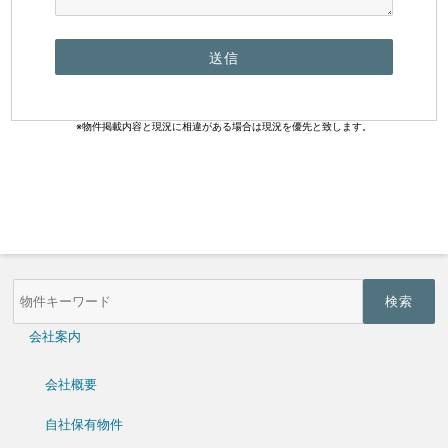
※物件掲載内容と現況に相違がある場合は現況を優先と致します。
物
件
検
索
会社案内
(キ
ー
ワ
会社概要
ー
ド)
自社保有物件