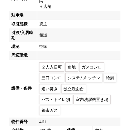
階
＋店舗
駐車場
取引態様
貸主
引渡/入居時
相談
期
現況
空家
周辺環境
２人入居可
角地
ガスコンロ
三口コンロ
システムキッチン
給湯
設備・条件
追い焚き
独立洗面台
バス・トイレ別
室内洗濯機置き場
都市ガス
物件番号
461