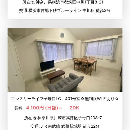
所在地:神奈川県横浜市都筑区中川1丁目8-21
交通:横浜市営地下鉄ブルーライン 中川駅 徒歩3分
マンスリーライフ子母口LC 401号室☆無制限Wi-Fiあり☆
4,100円 (日額)～
2DK
賃料
所在地:神奈川県川崎市高津区子母口208-7
交通:ＪＲ南武線 武蔵新城駅 徒歩22分