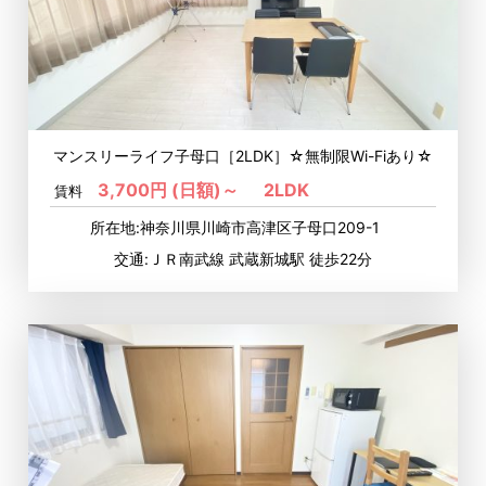
マンスリーライフ子母口［2LDK］☆無制限Wi-Fiあり☆
3,700円 (日額)～
2LDK
賃料
所在地:神奈川県川崎市高津区子母口209-1
交通:ＪＲ南武線 武蔵新城駅 徒歩22分