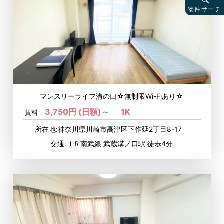
物件サーチ
マンスリーライフ溝の口☆無制限Wi-Fiあり☆
3,750円 (日額)～
1K
賃料
所在地:神奈川県川崎市高津区下作延2丁目8-17
交通:ＪＲ南武線 武蔵溝ノ口駅 徒歩4分