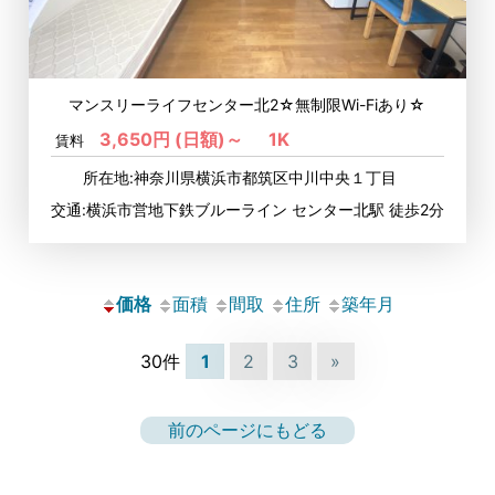
マンスリーライフセンター北2☆無制限Wi-Fiあり☆
3,650円 (日額)～
1K
賃料
所在地:神奈川県横浜市都筑区中川中央１丁目
交通:横浜市営地下鉄ブルーライン センター北駅 徒歩2分
価格
面積
間取
住所
築年月
30件
1
2
3
»
前のページにもどる