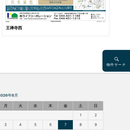
王禅寺西
物件サーチ
2026年8月
月
火
水
木
金
土
日
1
2
3
4
5
6
7
8
9