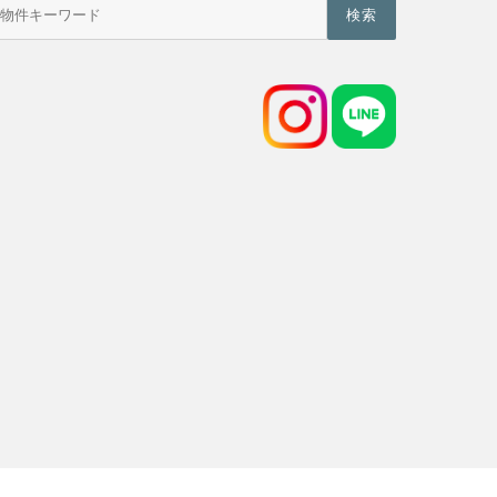
件
検
索
(キ
ー
ワ
ー
ド)