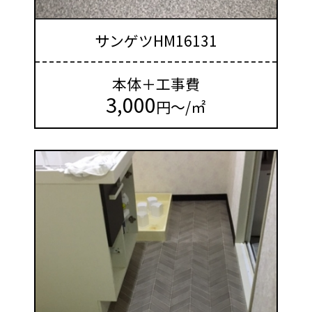
サンゲツHM16131
本体＋工事費
3,000
円～/㎡