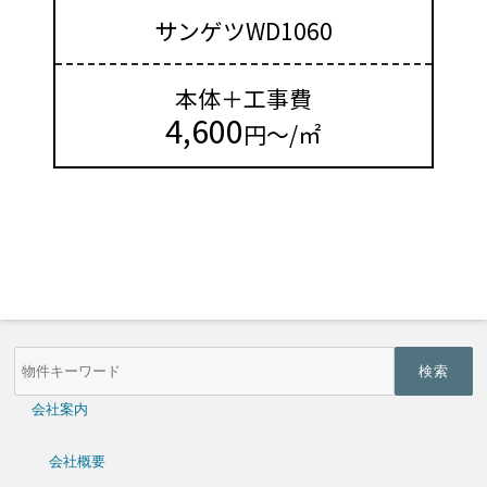
サンゲツWD1060
本体＋工事費
4,600
円～/㎡
物
件
検
索
会社案内
(キ
ー
ワ
会社概要
ー