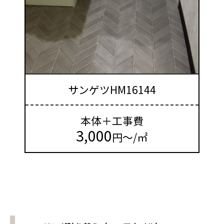
サンゲツHM16144
本体＋工事費
3,000
円～/㎡