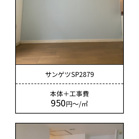
サンゲツSP2879
本体＋工事費
950
円～/㎡