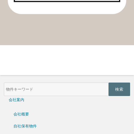
物
件
検
索
会社案内
(キ
ー
ワ
会社概要
ー
ド)
自社保有物件