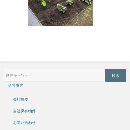
物
件
検
索
会社案内
(キ
ー
ワ
会社概要
ー
ド)
自社保有物件
お問い合わせ