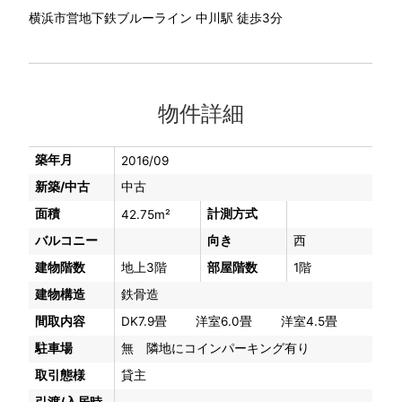
横浜市営地下鉄ブルーライン 中川駅 徒歩3分
物件詳細
築年月
2016/09
新築/中古
中古
面積
計測方式
42.75m²
バルコニー
向き
西
建物階数
地上3階
部屋階数
1階
建物構造
鉄骨造
間取内容
DK7.9畳 洋室6.0畳 洋室4.5畳
駐車場
無 隣地にコインパーキング有り
取引態様
貸主