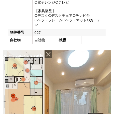
○電子レンジ○テレビ
【家具製品】
○デスク○デスクチェア○テレビ台
○ベッドフレーム○ベッドマット○カーテ
ン
物件番号
027
自社物
自社物
状態