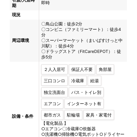
引渡/入居時
即時
期
現況
〇鳥山公園：徒歩2分
〇コンビニ（ファミリーマート）：徒歩4
分
周辺環境
〇スーパーマーケット（まいばすけっと中
川駅）：徒歩4分
〇ドラッグストア（FitCareDEPOT）：徒
歩5分
２人入居可
保証人不要
角部屋
三口コンロ
冷蔵庫
給湯
独立洗面台
バス・トイレ別
エアコン
インターネット有
都市ガス
駐輪場
家具・家電付
設備・条件
【電化製品 】
○エアコン〇冷蔵庫○炊飯器
○洗濯機○掃除機○電気ポット○ドライヤー