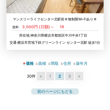
マンスリーライフセンター北駅前☆無制限Wi-Fiあり☆
3,500円 (日額)～
1R
賃料
所在地:神奈川県横浜市都筑区中川中央1丁目
交通:横浜市営地下鉄グリーンライン センター北駅 徒歩1分
価格
面積
間取
住所
築年月
30件
«
1
2
3
»
前のページにもどる