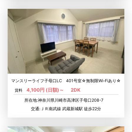
マンスリーライフ子母口LC 401号室☆無制限Wi-Fiあり☆
4,100円 (日額)～
2DK
賃料
所在地:神奈川県川崎市高津区子母口208-7
交通:ＪＲ南武線 武蔵新城駅 徒歩22分