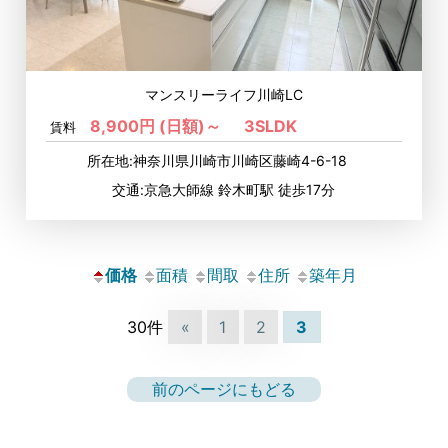
マンスリーライフ川崎LC
8,900円 (日額)～
3SLDK
賃料
所在地:神奈川県川崎市川崎区藤崎4-6-18
交通:京急大師線 鈴木町駅 徒歩17分
価格
面積
間取
住所
築年月
30件
«
1
2
3
前のページにもどる