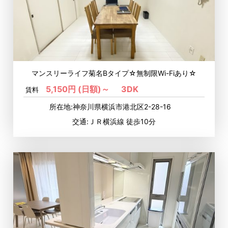
マンスリーライフ菊名Bタイプ☆無制限Wi-Fiあり☆
5,150円 (日額)～
3DK
賃料
所在地:神奈川県横浜市港北区2-28-16
交通:ＪＲ横浜線 徒歩10分