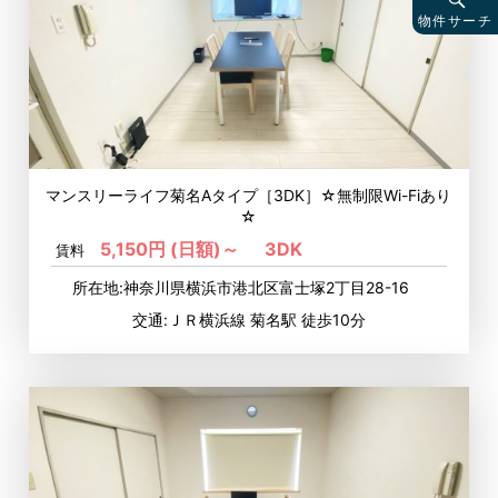
物件サーチ
マンスリーライフ菊名Aタイプ［3DK］☆無制限Wi-Fiあり
☆
5,150円 (日額)～
3DK
賃料
所在地:神奈川県横浜市港北区富士塚2丁目28-16
交通:ＪＲ横浜線 菊名駅 徒歩10分