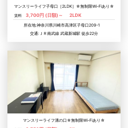
マンスリーライフ子母口［2LDK］☆無制限Wi-Fiあり☆
3,700円 (日額)～
2LDK
賃料
所在地:神奈川県川崎市高津区子母口209-1
交通:ＪＲ南武線 武蔵新城駅 徒歩22分
マンスリーライフ溝の口☆無制限Wi-Fiあり☆