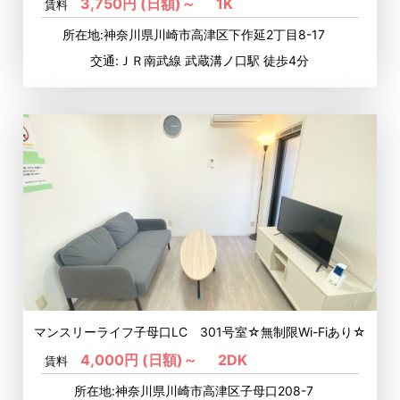
3,750円 (日額)～
1K
賃料
所在地:神奈川県川崎市高津区下作延2丁目8-17
交通:ＪＲ南武線 武蔵溝ノ口駅 徒歩4分
マンスリーライフ子母口LC 301号室☆無制限Wi-Fiあり☆
4,000円 (日額)～
2DK
賃料
所在地:神奈川県川崎市高津区子母口208-7