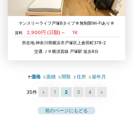
マンスリーライフ戸塚Bタイプ☆無制限Wi-Fiあり☆
2,900円 (日額)～
1K
賃料
所在地:神奈川県横浜市戸塚区上倉田町378-2
交通:ＪＲ横須賀線 戸塚駅 徒歩8分
価格
面積
間取
住所
築年月
35件
«
1
2
3
4
»
前のページにもどる