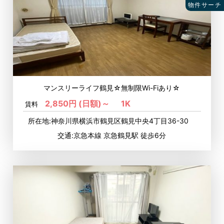
物件サーチ
マンスリーライフ鶴見☆無制限Wi-Fiあり☆
2,850円 (日額)～
1K
賃料
所在地:神奈川県横浜市鶴見区鶴見中央4丁目36-30
交通:京急本線 京急鶴見駅 徒歩6分