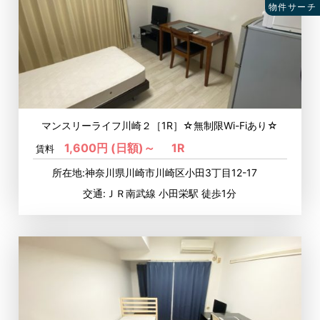
物件サーチ
マンスリーライフ川崎２［1R］☆無制限Wi-Fiあり☆
1,600円 (日額)～
1R
賃料
所在地:神奈川県川崎市川崎区小田3丁目12-17
交通:ＪＲ南武線 小田栄駅 徒歩1分