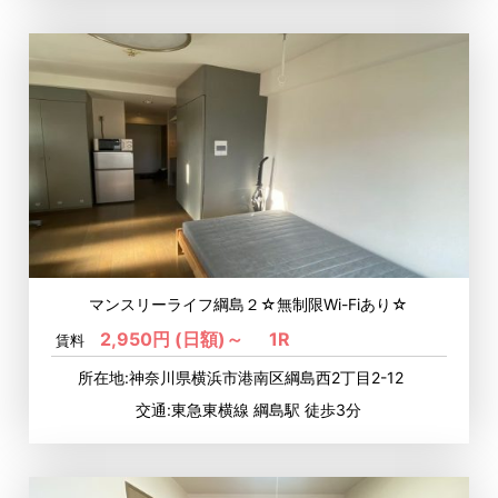
マンスリーライフ綱島２☆無制限Wi-Fiあり☆
2,950円 (日額)～
1R
賃料
所在地:神奈川県横浜市港南区綱島西2丁目2-12
交通:東急東横線 綱島駅 徒歩3分