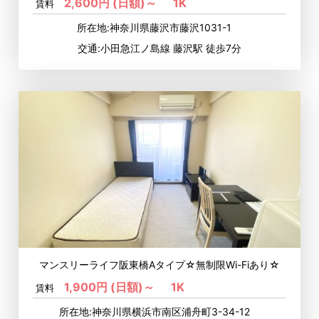
2,600円 (日額)～
1K
賃料
所在地:神奈川県藤沢市藤沢1031-1
交通:小田急江ノ島線 藤沢駅 徒歩7分
マンスリーライフ阪東橋Aタイプ☆無制限Wi-Fiあり☆
1,900円 (日額)～
1K
賃料
所在地:神奈川県横浜市南区浦舟町3-34-12