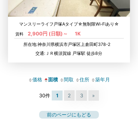
マンスリーライフ戸塚Aタイプ☆無制限Wi-Fiあり☆
2,900円 (日額)～
1K
賃料
所在地:神奈川県横浜市戸塚区上倉田町378-2
交通:ＪＲ横須賀線 戸塚駅 徒歩8分
価格
面積
間取
住所
築年月
30件
1
2
3
»
前のページにもどる