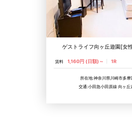
ゲストライフ向ヶ丘遊園[女
1,160円 (日額)～
1R
賃料
所在地:神奈川県川崎市多
交通:小田急小田原線 向ヶ丘