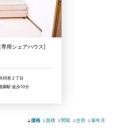
性専用シェアハウス]
摩区枡形２丁目
遊園駅 徒歩10分
価格
面積
間取
住所
築年月