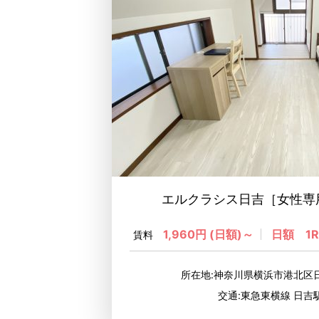
エルクラシス日吉［女性専
1,960円 (日額)～
日額 1R
賃料
所在地:神奈川県横浜市港北区日
交通:東急東横線 日吉