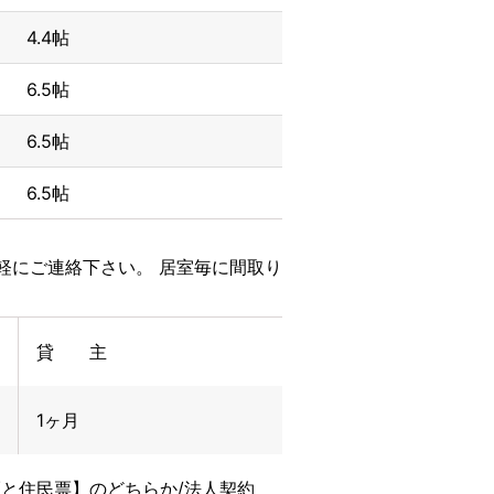
4.4帖
6.5帖
6.5帖
6.5帖
軽にご連絡下さい。 居室毎に間取り
貸 主
1ヶ月
と住民票】のどちらか/法人契約