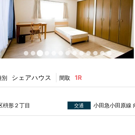
シェアハウス
1R
種別
間取
摩区枡形２丁目
小田急小田原線 
交通