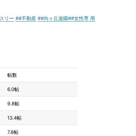
ンスリー
##不動産
##向ヶ丘遊園
##女性専 用
帖数
6.0帖
9.8帖
13.4帖
7.8帖