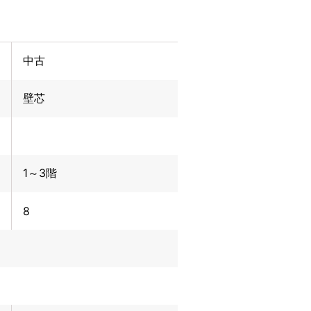
中古
壁芯
1～3階
8