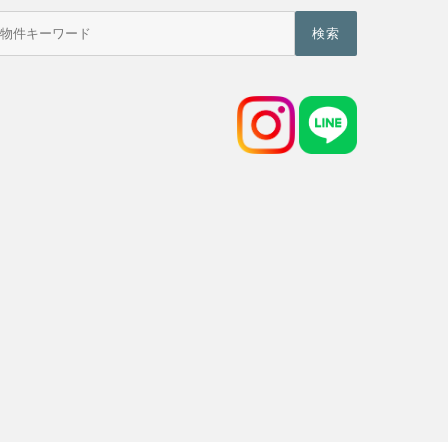
物
件
検
索
(キ
ー
ワ
ー
ド)