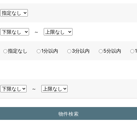
～
指定なし
1分以内
3分以内
5分以内
～