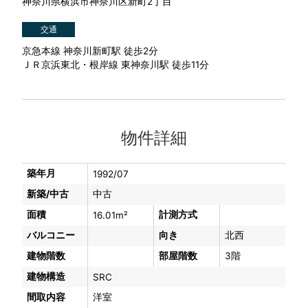
神奈川県横浜市神奈川区新町2丁目
交通
京急本線 神奈川新町駅 徒歩2分
ＪＲ京浜東北・根岸線 東神奈川駅 徒歩11分
物件詳細
築年月
1992/07
新築/中古
中古
面積
計測方式
16.01m²
バルコニー
向き
北西
建物階数
部屋階数
3階
建物構造
SRC
間取内容
洋室