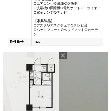
○エアコン〇冷蔵庫○炊飯器
○洗濯機○掃除機○電気ポット○ドライヤー
○電子レンジ○テレビ
【家具製品】
○デスク○デスクチェア○テレビ台
○ベッドフレーム○ベッドマット○カーテ
ン
物件番号
046