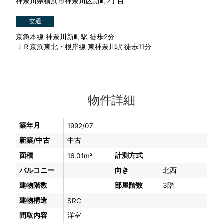
神奈川県横浜市神奈川区新町2丁目
交通
京急本線 神奈川新町駅 徒歩2分
ＪＲ京浜東北・根岸線 東神奈川駅 徒歩11分
物件詳細
築年月
1992/07
新築/中古
中古
面積
計測方式
16.01m²
バルコニー
向き
北西
建物階数
部屋階数
3階
建物構造
SRC
間取内容
洋室