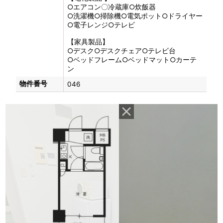
○エアコン〇冷蔵庫○炊飯器
○洗濯機○掃除機○電気ポット○ドライヤー
○電子レンジ○テレビ
【家具製品】
○デスク○デスクチェア○テレビ台
○ベッドフレーム○ベッドマット○カーテ
ン
物件番号
046