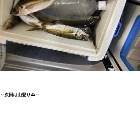
～次回は山登り⛰～