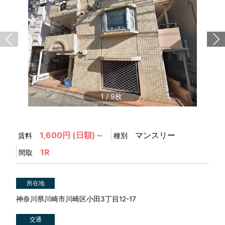
1
/
9
1,600円 (日額)～
マンスリー
賃料
種別
1R
間取
所在地
神奈川県川崎市川崎区小田3丁目12-17
交通