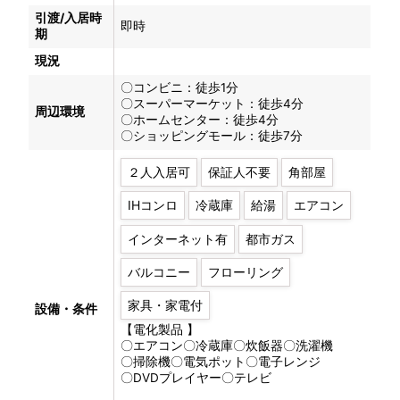
引渡/入居時
即時
期
現況
〇コンビニ：徒歩1分
〇スーパーマーケット：徒歩4分
周辺環境
〇ホームセンター：徒歩4分
〇ショッピングモール：徒歩7分
２人入居可
保証人不要
角部屋
IHコンロ
冷蔵庫
給湯
エアコン
インターネット有
都市ガス
バルコニー
フローリング
家具・家電付
設備・条件
【電化製品 】
〇エアコン〇冷蔵庫〇炊飯器〇洗濯機
〇掃除機〇電気ポット〇電子レンジ
〇DVDプレイヤー〇テレビ