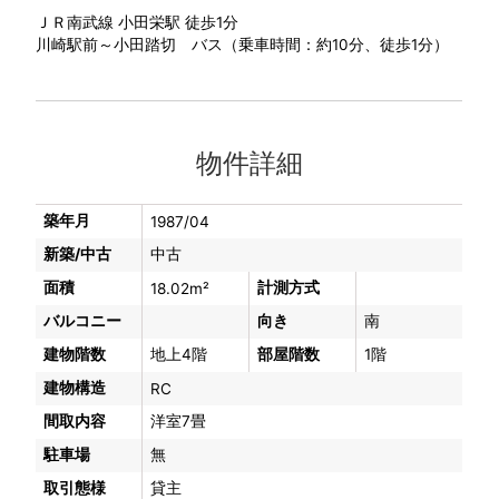
ＪＲ南武線 小田栄駅 徒歩1分
川崎駅前～小田踏切 バス（乗車時間：約10分、徒歩1分）
物件詳細
築年月
1987/04
新築/中古
中古
面積
計測方式
18.02m²
バルコニー
向き
南
建物階数
地上4階
部屋階数
1階
建物構造
RC
間取内容
洋室7畳
駐車場
無
取引態様
貸主