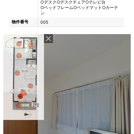
○デスク○デスクチェア○テレビ台
○ベッドフレーム○ベッドマット○カーテ
ン
物件番号
005