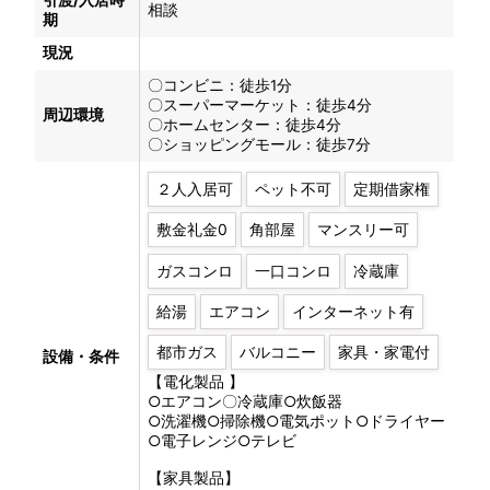
引渡/入居時
相談
期
現況
〇コンビニ：徒歩1分
〇スーパーマーケット：徒歩4分
周辺環境
〇ホームセンター：徒歩4分
〇ショッピングモール：徒歩7分
２人入居可
ペット不可
定期借家権
敷金礼金0
角部屋
マンスリー可
ガスコンロ
一口コンロ
冷蔵庫
給湯
エアコン
インターネット有
都市ガス
バルコニー
家具・家電付
設備・条件
【電化製品 】
○エアコン〇冷蔵庫○炊飯器
○洗濯機○掃除機○電気ポット○ドライヤー
○電子レンジ○テレビ
【家具製品】