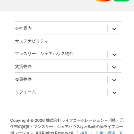
expand
会社案内
child
menu
サステナビリティ
expand
マンスリー・シェアハウス物件
child
menu
expand
賃貸物件
child
menu
expand
売買物件
child
menu
expand
リフォーム
child
menu
Copyright © 2026 株式会社ライフコーポレーション – 川崎・元
住吉の賃貸・マンスリー・シェアハウスは不動産の㈱ライフコー
ポレーション. All Rights Reserved.
神奈川・川崎・横浜・東