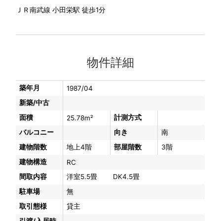
ＪＲ南武線 小田栄駅 徒歩1分
物件詳細
築年月
1987/04
新築/中古
面積
計測方式
25.78m²
バルコニー
向き
南
建物階数
地上4階
部屋階数
3階
建物構造
RC
間取内容
洋室5.5畳 DK4.5畳
駐車場
無
取引態様
貸主