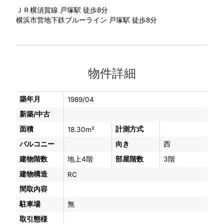
ＪＲ横須賀線 戸塚駅 徒歩8分
横浜市営地下鉄ブルーライン 戸塚駅 徒歩8分
物件詳細
築年月
1989/04
新築/中古
面積
計測方式
18.30m²
バルコニー
向き
西
建物階数
地上4階
部屋階数
3階
建物構造
RC
間取内容
駐車場
無
取引態様