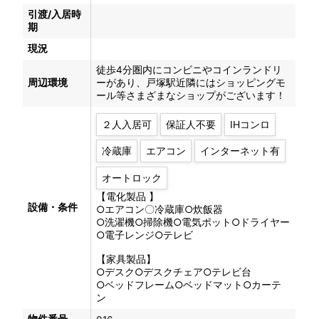
引渡/入居時
期
現況
徒歩4分圏内にコンビニやコインランドリ
周辺環境
ーがあり、戸塚駅近隣にはショッピングモ
ール等さまざまなショップがございます！
２人入居可
保証人不要
IHコンロ
冷蔵庫
エアコン
インターネット有
オートロック
【電化製品 】
設備・条件
○エアコン〇冷蔵庫○炊飯器
○洗濯機○掃除機○電気ポット○ドライヤー
○電子レンジ○テレビ
【家具製品】
○デスク○デスクチェア○テレビ台
○ベッドフレーム○ベッドマット○カーテ
ン