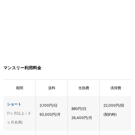
マンスリー利用料金
期間
賃料
光熱費
清掃費
ショート
3,100円/日
22,000円/回
880円/日
(1ヶ月以上～3
93,000円/月
(契約時)
26,400円/月
ヶ月未満)